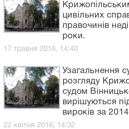
Крижопільськи
цивільних спра
правочинів нед
роки.
17 травня 2016, 14:40
Узагальнення с
розгляду Криж
судом Вінницько
вирішуються пі
вироків за 201
22 квітня 2016, 14:32