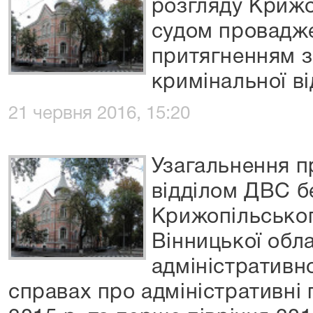
розгляду Криж
судом провадже
притягненням з
кримінальної ві
21 червня 2016, 15:20
Узагальнення п
відділом ДВС б
Крижопільськог
Вінницької обл
адміністративн
справах про адміністративні