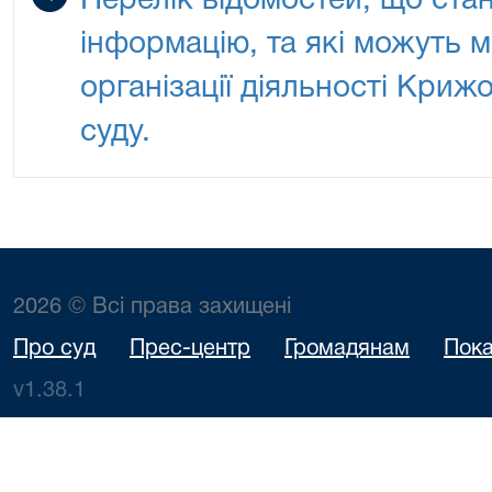
Перелік відомостей, що ста
інформацію, та які можуть м
організації діяльності Криж
суду.
2026 © Всі права захищені
Про суд
Прес-центр
Громадянам
Пока
v1.38.1