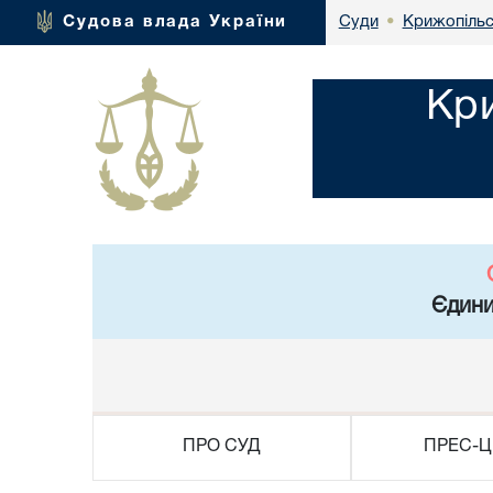
Крижопільс
Судова влада України
Суди
•
Кри
Єдини
ПРО СУД
ПРЕС-Ц