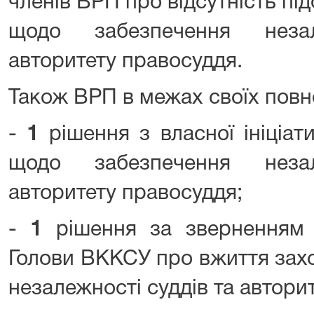
членів ВРП про відсутність під
щодо забезпечення неза
авторитету правосуддя.
Також ВРП в межах своїх повн
-
1
рішення з власної ініціат
щодо забезпечення неза
авторитету правосуддя;
-
1
рішення за зверненням 
Голови ВККСУ про вжиття зах
незалежності суддів та автори