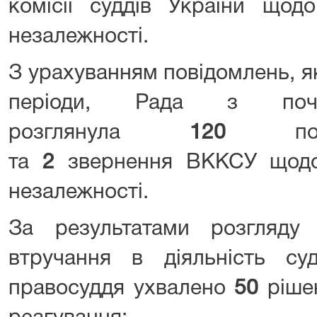
комісії суддів України щод
незалежності.
З урахуванням повідомлень, я
періоди, Рада з поч
розглянула
120
повід
та
2
звернення ВККСУ щодо 
незалежності.
За результатами розгляду
втручання в діяльність су
правосуддя ухвалено
50
ріше