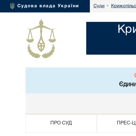
Крижопільс
Судова влада України
Суди
•
Кри
Єдини
ПРО СУД
ПРЕС-Ц