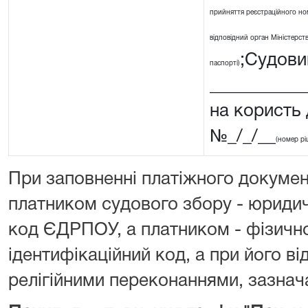
прийняття реєстраційного ном
відповідний орган Міністерства
;Судовий
паспорті)
__________
на користь
№_/_/__
(номер рі
При заповненні платіжного докумен
платником судового збору - юриди
код ЄДРПОУ, а платником - фізичн
ідентифікаційний код, а при його від
релігійними переконаннями, зазнача