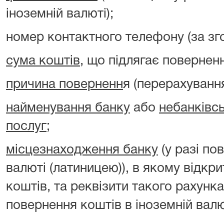
іноземній валюті);
номер контактного телефону (за зг
сума коштів
, що підлягає повернен
причина поверненн
я (перерахуванн
найменування банку
або
небанківс
послуг
;
місцезнаходження банку
(у разі по
валюті (латиницею)), в якому відкр
коштів, та реквізити такого рахунка
повернення коштів в іноземній валю