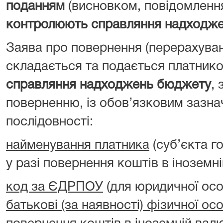
поданням
(висновком, повідомленн
контролюють справляння надходж
Заява про повернення (перерахува
складається та подається платник
справляння надходжень бюджету
, 
поверненню, із обов’язковим зазна
послідовності:
найменування платника
(суб’єкта г
у разі повернення коштів в іноземні
код за ЄДРПОУ
(для юридичної ос
батькові (за наявності) фізичної ос