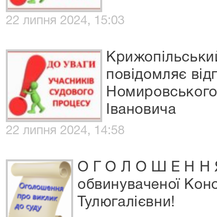
22 липня 2024, 15:03
Крижопільськи
повідомляє від
Номировського
Івановича
22 липня 2024, 14:58
О Г О Л О Ш Е Н Н 
обвинуваченої Кон
Тулюгалієвни!