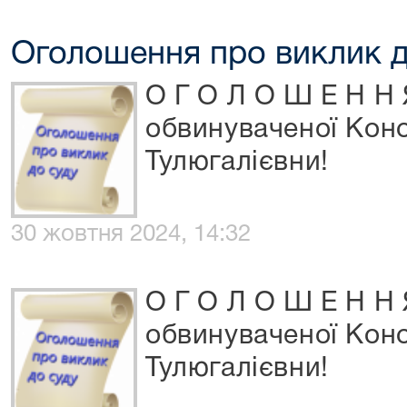
Оголошення про виклик д
О Г О Л О Ш Е Н Н 
обвинуваченої Кон
Тулюгалієвни!
30 жовтня 2024, 14:32
О Г О Л О Ш Е Н Н 
обвинуваченої Кон
Тулюгалієвни!