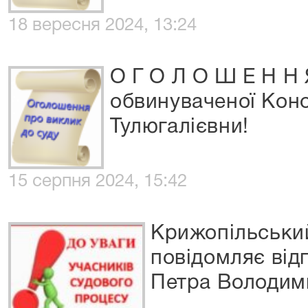
18 вересня 2024, 13:24
О Г О Л О Ш Е Н Н 
обвинуваченої Кон
Тулюгалієвни!
15 серпня 2024, 15:42
Крижопільськи
повідомляє від
Петра Володим