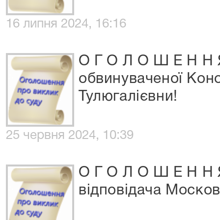
16 липня 2024, 16:16
О Г О Л О Ш Е Н Н 
обвинуваченої Кон
Тулюгалієвни!
25 червня 2024, 10:39
О Г О Л О Ш Е Н Н 
відповідача Москов