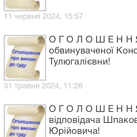
11 червня 2024, 15:57
О Г О Л О Ш Е Н Н 
обвинуваченої Кон
Тулюгалієвни!
31 травня 2024, 11:26
О Г О Л О Ш Е Н Н 
відповідача Шпако
Юрійовича!