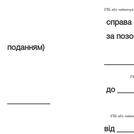
(ПІБ або найменув
справа
за позо
поданням)
_______
(ПІБ або на
до ____
___________
(ПІБ або наймен
від ___