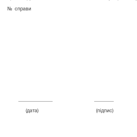
№ справи
______________ ________ ___
(дата) (підпис) (П.