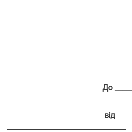
До ____
(наймену
від
_______________________________