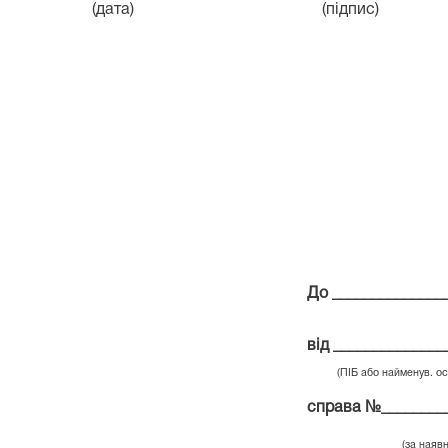
(дата) (підпис) (П., 
До ______________
від _____________
(ПІБ або найменув. о
справа №________
(за наявн