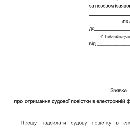
за позовом (заяво
_________________
(ПІБ або найме
до_______________
(ПІБ або найменуванн
від ______________
Заявка
про
отримання судової повістки в електронній
Прошу надсилати судову повістку в е