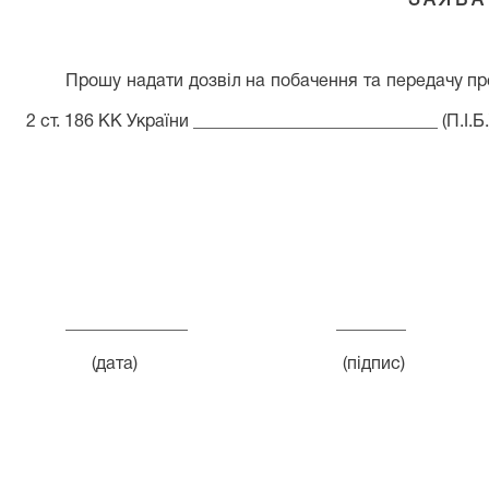
З А Я В А
Прошу надати дозвіл на побачення та передачу про
2 ст. 186 КК України ____________________________ (П.І.Б.
______________ ________ _______
(дата) (підпис) (П.,