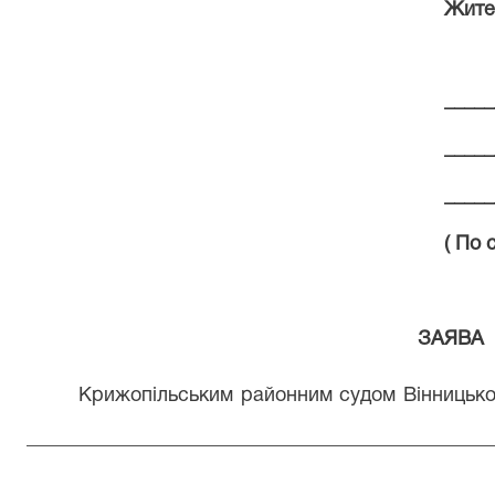
Жите
_____
_____
_____
( По 
ЗАЯВА
Крижопільським районним судом Вінницької
_______________________________________________