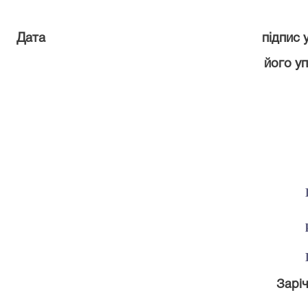
Дата підпис учасника п
його уповноваженого 
районного 
Вінницької об
Заріч