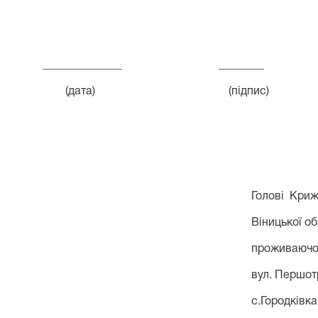
______________ ________ ______
(дата) (підпис) (П., 
Голові Криж
Віницької об
проживаючої
вул. Першот
с.
Городківка