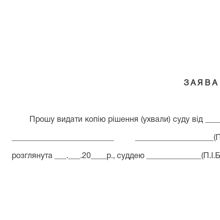
З А Я В А
Прошу видати копію рішення (ухвали) суду
від ___
__________________________ ____________________(П
розглянута ___.___.20____р.
, суддею ______________
(П.І.