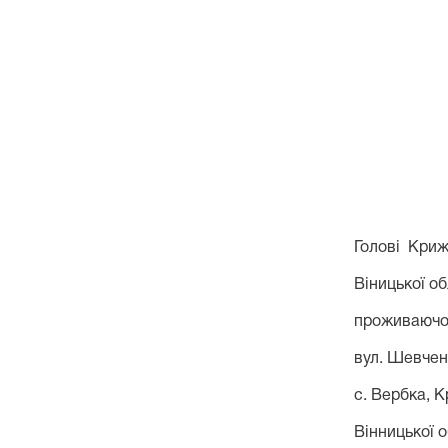
Голові Криж
Віницької об
проживаючої
вул. Шевчен
с.
Вербка
,
К
Вінницької о