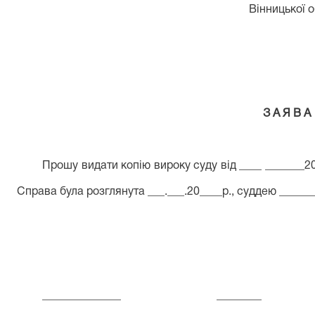
Вінницької о
З А Я В А
Прошу видати копію вироку суду
від ____ _______2
Справа була розглянута ___.___.20____р.
, суддею ______
______________ ________ ______