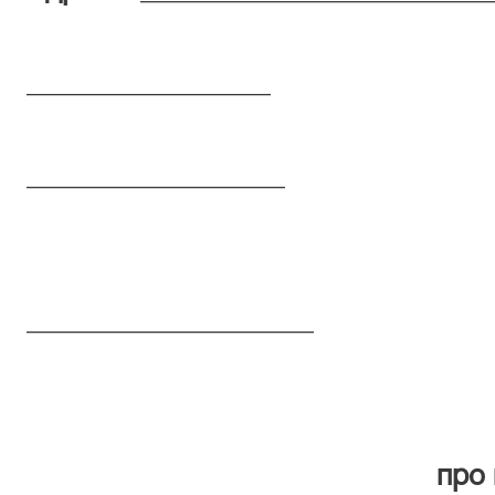
Тел.: 
_________________
Справ
__________________
Провадже
справ
____________________
Клопот
про відкладенн