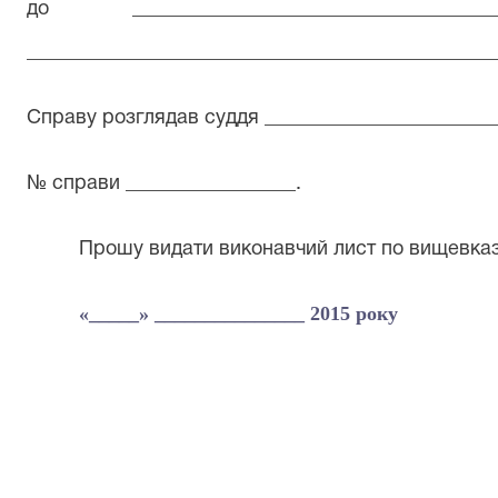
до ___________________________________
_______________________________________________
Справу розглядав суддя ________________________
№ справи _________________.
Прошу видати виконавчий лист по вищевказ
«_____» _______________ 2015 року