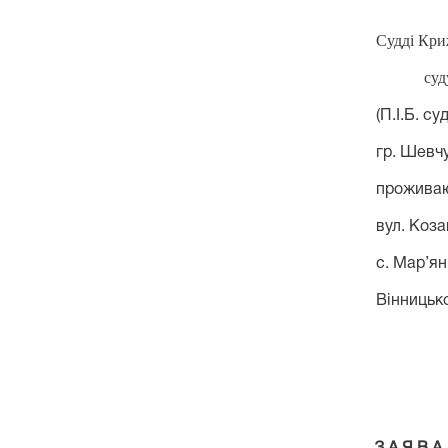
Судді
Кри
суд
(П.І.Б. судді, як
гр. Шевчук Тетя
проживаючої з
вул.
Коза
с
.
Мар
’
ян
Вінницької об